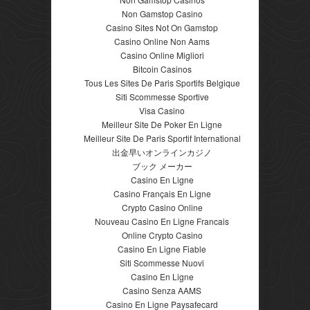
Non Gamstop Casino
Casino Sites Not On Gamstop
Casino Online Non Aams
Casino Online Migliori
Bitcoin Casinos
Tous Les Sites De Paris Sportifs Belgique
Siti Scommesse Sportive
Visa Casino
Meilleur Site De Poker En Ligne
Meilleur Site De Paris Sportif International
出金早いオンラインカジノ
ブック メーカー
Casino En Ligne
Casino Français En Ligne
Crypto Casino Online
Nouveau Casino En Ligne Francais
Online Crypto Casino
Casino En Ligne Fiable
Siti Scommesse Nuovi
Casino En Ligne
Casino Senza AAMS
Casino En Ligne Paysafecard