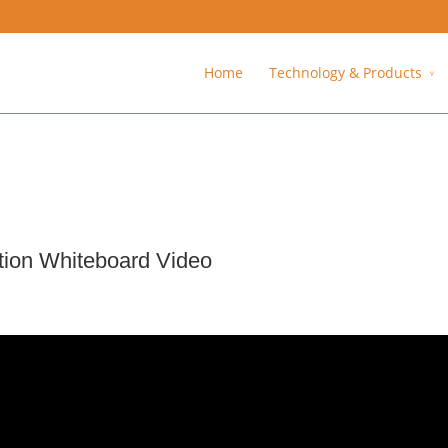
Home
Technology & Products
tion Whiteboard Video